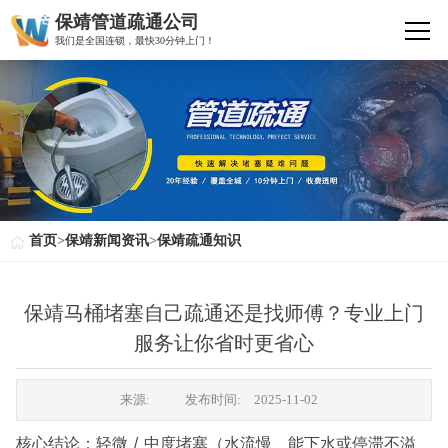
保靖管道疏通公司
我们是全国连锁，最快30分钟上门！
首页
>
保靖新闻资讯
>
保靖疏通知识
保靖马桶堵塞自己疏通还是找师傅？专业上门
服务让你省时更省心
来源:
发布时间:
2025-11-02
核心结论：轻微 / 中度堵塞（水流慢、能下水或停滞不溢