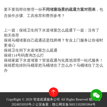
要不要我帮你整理一份
不同堵塞场景的疏通方案对照表
，包
含操作步骤、工具推荐和费用参考？
上一篇：
保靖卫生间下水道堵塞怎么疏通
下一篇：没有了
相关推荐
保靖马桶堵塞自己疏通还是找师傅？专业上门服务让你省时
更省心
保靖卫生间下水道堵塞怎么疏通
保靖114号码查询怎么打
保靖家庭下水道堵塞？管道疏通与化粪池清理一站式服务！
保靖肥皂掉到马桶里把马桶堵住了怎么办？马桶堵住了怎么
办
CopyRight © 2020 管道疏通服务公司 All Rights Reserved
赣ICP备
2024031810号-2
公安备案：赣公网安备36011102001064号