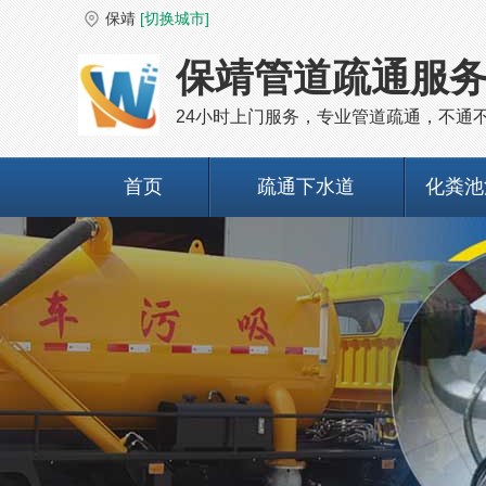
保靖
[切换城市]
保靖管道疏通服
24小时上门服务，专业管道疏通，不通
首页
疏通下水道
化粪池