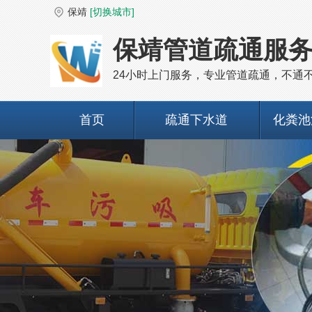
保靖
[切换城市]
保靖管道疏通服
24小时上门服务，专业管道疏通，不通
首页
疏通下水道
化粪池